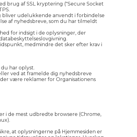
ved brug af SSL kryptering ("Secure Socket
TPS.
g bliver udelukkende anvendt i forbindelse
lse af nyhedsbreve, som du har tilmeldt
ed for indsigt i de oplysninger, der
databeskyttelseslovgivning.
idspunkt, medmindre det sker efter krav i
 du har oplyst.
eller ved at framelde dig nyhedsbreve
n der være reklamer for Organisationens
er i de mest udbredte browsere (Chrome,
nux).
sikre, at oplysningerne på Hjemmesiden er