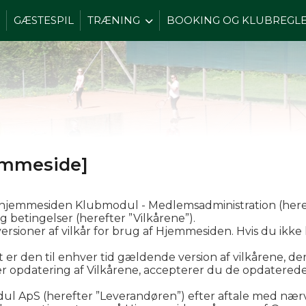
GÆSTESPIL
TRÆNING
BOOKING OG KLUBREGL
jemmeside]
 hjemmesiden Klubmodul - Medlemsadministration (here
 betingelser (herefter ”Vilkårene”).
 versioner af vilkår for brug af Hjemmesiden. Hvis du ikke
 er den til enhver tid gældende version af vilkårene, d
r opdatering af Vilkårene, accepterer du de opdaterede 
l ApS (herefter ”Leverandøren”) efter aftale med nær