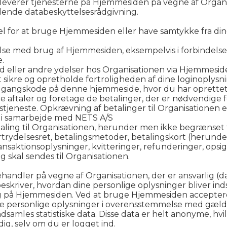
 leverer tjenesterne på Hjemmesiden på vegne af Organ
dende databeskyttelsesrådgivning.
l for at bruge Hjemmesiden eller have samtykke fra din
else med brug af Hjemmesiden, eksempelvis i forbindelse 
.
ld eller andre ydelser hos Organisationen via Hjemmesid
 sikre og opretholde fortroligheden af dine loginoplysni
y adgangskode på denne hjemmeside, hvor du har oprette
 de aftaler og foretage de betalinger, der er nødvendige 
stjeneste. Opkrævning af betalinger til Organisation
v i samarbejde med NETS A/S
taling til Organisationen, herunder men ikke begrænset t
rtrydelsesret, betalingsmetoder, betalingskort (herunde
ansaktionsoplysninger, kvitteringer, refunderinger, ops
kal sendes til Organisationen.
ndler på vegne af Organisationen, der er ansvarlig (da
 beskriver, hvordan dine personlige oplysninger bliver in
lig på Hjemmesiden. Ved at bruge Hjemmesiden accepterer
ne personlige oplysninger i overensstemmelse med gæld
amles statistiske data. Disse data er helt anonyme, hvi
dig, selv om du er logget ind.