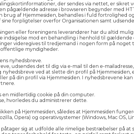
ingskortinformationer, der sendes via nettet, er sikret 
at den pågældende adresse i browseren begynder med HT
in brug af Hjemmesiden, behandles i fuld fortrolighed o
sine forpligtelser overfor Organisationen samt udsende
ngen eller foreningens leverandører har du altid muligh
e indsigelse mod en behandling i henhold til gældende 
nger videregives til tredjemand i nogen form på noget t
af offentlige myndigheder.
nens nyhedsbreve.
ve, udsendes det til dig via e-mail til den e-mailadresse,
ig nyhedsbreve ved at slette din profil på Hjemmesiden, 
 eller på din profil via Hjemmesiden. I nyhedsbrevene ka
rtnere.
es en midlertidig cookie på din computer.
 se, hvorledes du administrerer dette.
nikken på Hjemmesiden, således at Hjemmesiden funger
Mozilla, Opera) og operativsystemer (Windows, Mac OS, Li
åtager sig at udfolde alle rimelige bestræbelser på at 