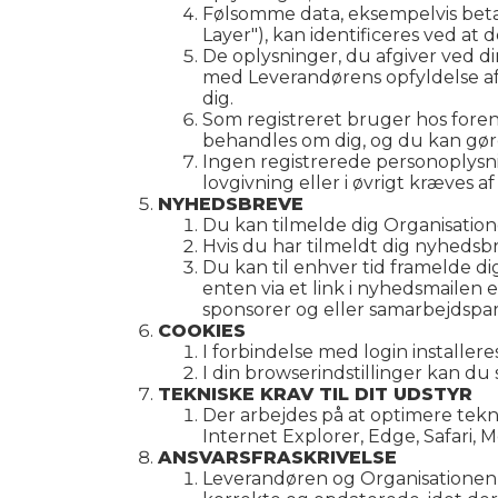
Følsomme data, eksempelvis betal
Layer"), kan identificeres ved 
De oplysninger, du afgiver ved d
med Leverandørens opfyldelse af 
dig.
Som registreret bruger hos foreni
behandles om dig, og du kan gør
Ingen registrerede personoplysni
lovgivning eller i øvrigt kræves 
NYHEDSBREVE
Du kan tilmelde dig Organisatio
Hvis du har tilmeldt dig nyhedsbre
Du kan til enhver tid framelde d
enten via et link i nyhedsmailen
sponsorer og eller samarbejdspa
COOKIES
I forbindelse med login installer
I din browserindstillinger kan du
TEKNISKE KRAV TIL DIT UDSTYR
Der arbejdes på at optimere tek
Internet Explorer, Edge, Safari, 
ANSVARSFRASKRIVELSE
Leverandøren og Organisationen p