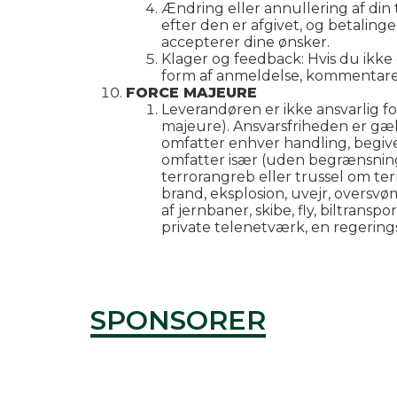
Ændring eller annullering af din t
efter den er afgivet, og betaling
accepterer dine ønsker.
Klager og feedback: Hvis du ikke e
form af anmeldelse, kommentarer
FORCE MAJEURE
Leverandøren er ikke ansvarlig f
majeure). Ansvarsfriheden er g
omfatter enhver handling, begiv
omfatter især (uden begrænsning) 
terrorangreb eller trussel om terr
brand, eksplosion, uvejr, oversv
af jernbaner, skibe, fly, biltransp
private telenetværk, en regering
SPONSORER