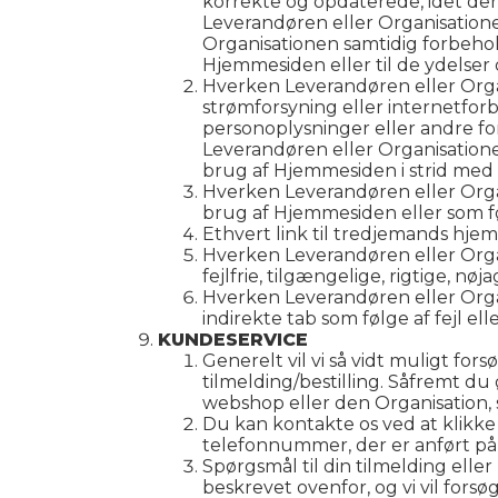
korrekte og opdaterede, idet der 
Leverandøren eller Organisatione
Organisationen samtidig forbehol
Hjemmesiden eller til de ydelser
Hverken Leverandøren eller Organ
strømforsyning eller internetfor
personoplysninger eller andre f
Leverandøren eller Organisationen
brug af Hjemmesiden i strid med 
Hverken Leverandøren eller Orga
brug af Hjemmesiden eller som fø
Ethvert link til tredjemands hje
Hverken Leverandøren eller Orga
fejlfrie, tilgængelige, rigtige, nø
Hverken Leverandøren eller Organi
indirekte tab som følge af fejl e
KUNDESERVICE
Generelt vil vi så vidt muligt fo
tilmelding/bestilling. Såfremt du
webshop eller den Organisation, 
Du kan kontakte os ved at klikke 
telefonnummer, der er anført p
Spørgsmål til din tilmelding elle
beskrevet ovenfor, og vi vil forsø