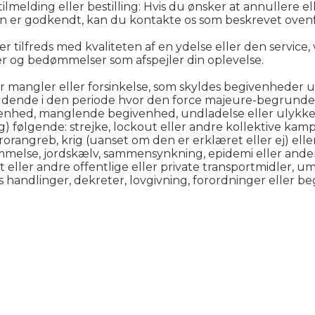
ilmelding eller bestilling: Hvis du ønsker at annullere ell
en er godkendt, kan du kontakte os som beskrevet ovenfor
r tilfreds med kvaliteten af en ydelse eller den service, v
 og bedømmelser som afspejler din oplevelse.
or mangler eller forsinkelse, som skyldes begivenheder u
ældende i den periode hvor den force majeure-begrund
enhed, manglende begivenhed, undladelse eller ulykke 
følgende: strejke, lockout eller andre kollektive kampskr
orangreb, krig (uanset om den er erklæret eller ej) eller 
ømmelse, jordskælv, sammensynkning, epidemi eller ande
ort eller andre offentlige eller private transportmidler, u
s handlinger, dekreter, lovgivning, forordninger eller b