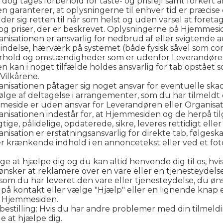
dog tages forbehold for taste- og prisfejl samt forkert
n garanterer, at oplysningerne til enhver tid er præcise
der sig retten til når som helst og uden varsel at foret
 og priser, der er beskrevet. Oplysningerne på Hjemmes
isationen er ansvarlig for nedbrud af eller svigtende 
bindelse, hærværk på systemet (både fysisk såvel som co
orhold og omstændigheder som er udenfor Leverandøren
 kan i noget tilfælde holdes ansvarlig for tab opstået 
Vilkårene.
nisationen påtager sig noget ansvar for eventuelle s
lge af deltagelse i arrangementer, som du har tilmeldt
mmeside er uden ansvar for Leverandøren eller Organisat
nisationen indestår for, at Hjemmesiden og de herpå ti
jagtige, pålidelige, opdaterede, sikre, leveres rettidigt el
sation er erstatningsansvarlig for direkte tab, følgesk
ller krænkende indhold i en annoncetekst eller ved et fot
rsøge at hjælpe dig og du kan altid henvende dig til os, 
 ønsker at reklamere over en vare eller en tjenesteydels
som du har leveret den vare eller tjenesteydelse, du øn
på kontakt eller vælge "Hjælp" eller en lignende knap el
å Hjemmesiden.
r bestilling: Hvis du har andre problemer med din tilmeld
ge at hjælpe dig.