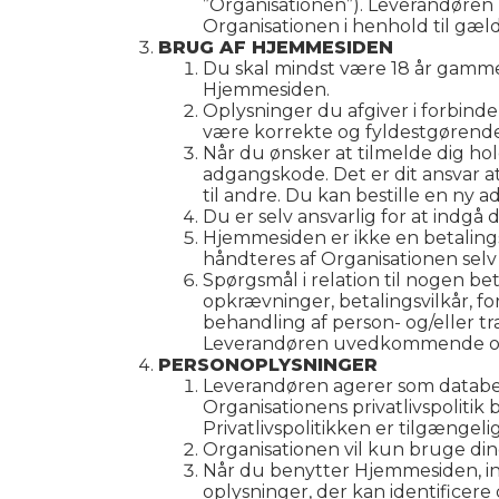
”Organisationen”). Leverandøren
Organisationen i henhold til gæl
BRUG AF HJEMMESIDEN
Du skal mindst være 18 år gamme
Hjemmesiden.
Oplysninger du afgiver i forbind
være korrekte og fyldestgørende
Når du ønsker at tilmelde dig ho
adgangskode. Det er dit ansvar at
til andre. Du kan bestille en n
Du er selv ansvarlig for at indgå
Hjemmesiden er ikke en betaling
håndteres af Organisationen sel
Spørgsmål i relation til nogen be
opkrævninger, betalingsvilkår, fo
behandling af person- og/eller tr
Leverandøren uvedkommende og s
PERSONOPLYSNINGER
Leverandøren agerer som databeha
Organisationens privatlivspolitik
Privatlivspolitikken er tilgænge
Organisationen vil kun bruge di
Når du benytter Hjemmesiden, inds
oplysninger, der kan identificere 