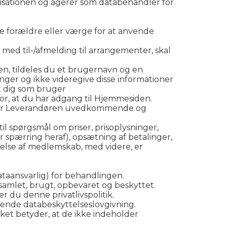
isationen og agerer som databehandler for
e forældre eller værge for at anvende
med til-/afmelding til arrangementer, skal
en, tildeles du et brugernavn og en
nger og ikke videregive disse informationer
t dig som bruger
for, at du har adgang til Hjemmesiden.
en er Leverandøren uvedkommende og
il spørgsmål om priser, prisoplysninger,
r spærring heraf), opsætning af betalinger,
igelse af medlemskab, med videre, er
taansvarlig) for behandlingen.
dsamlet, brugt, opbevaret og beskyttet.
 du denne privatlivspolitik.
ende databeskyttelseslovgivning.
lket betyder, at de ikke indeholder