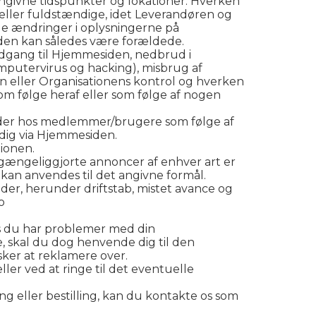
 angivne tidspunkter og lokationer. Hverken
 eller fuldstændige, idet Leverandøren og
age ændringer i oplysningerne på
iden kan således være forældede.
adgang til Hjemmesiden, nedbrud i
mputervirus og hacking), misbrug af
 eller Organisationens kontrol og hverken
som følge heraf eller som følge af nogen
kader hos medlemmer/brugere som følge af
 dig via Hjemmesiden.
ionen.
lgængeliggjorte annoncer af enhver art er
ler kan anvendes til det angivne formål.
ader, herunder driftstab, mistet avance og
o
hvis du har problemer med din
e, skal du dog henvende dig til den
sker at reklamere over.
ler ved at ringe til det eventuelle
ing eller bestilling, kan du kontakte os som