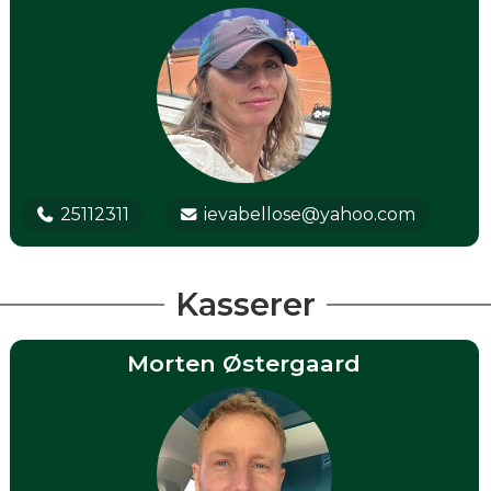
25112311
ievabellose@yahoo.com
Kasserer
Morten Østergaard