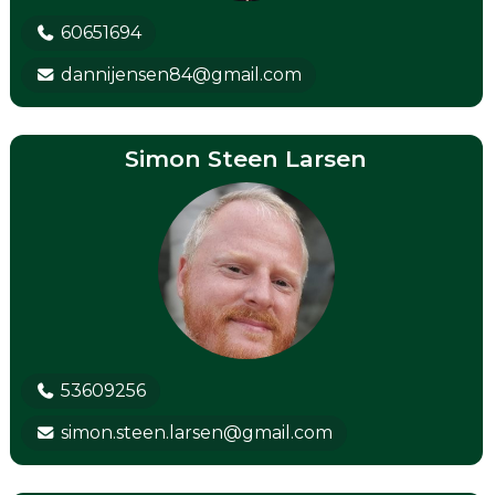
60651694
dannijensen84@gmail.com
Simon Steen Larsen
53609256
simon.steen.larsen@gmail.com